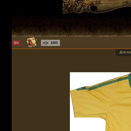
Б/з
2203
Для м