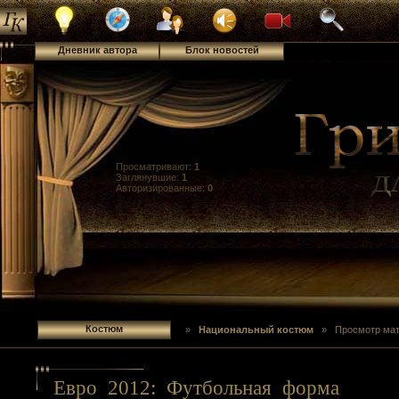
Дневник автора
Блок новостей
Костюм
Просматривают:
1
Заглянувшие:
1
Авторизированные:
0
Костюм
»
Национальный костюм
» Просмотр мат
Евро 2012: Футбольная форма