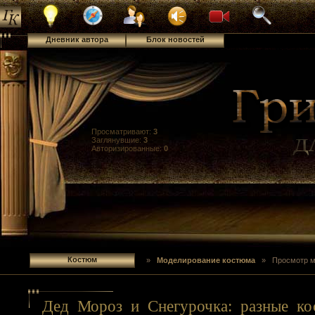
Дневник автора
Блок новостей
Костюм
Просматривают:
3
Заглянувшие:
3
Авторизированные:
0
Костюм
»
Моделирование костюма
» Просмотр м
Дед Мороз и Снегурочка: разные к