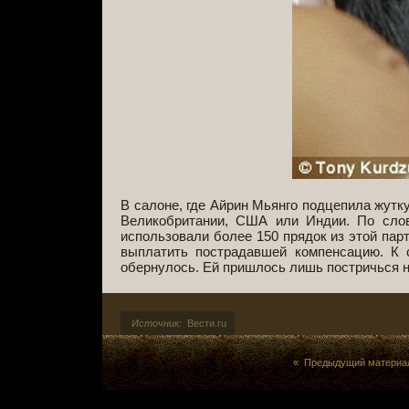
В салоне, где Айрин Мьянго подцепила жутк
Великобритании, США или Индии. По слов
использовали более 150 прядок из этой па
выплатить пострадавшей компенсацию. К 
обернулось. Ей пришлось лишь постричься н
Источник:
Вести.ru
« Предыдущий материа