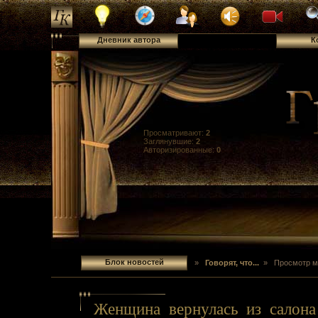
Дневник автора
Блок новостей
К
Просматривают:
2
Заглянувшие:
2
Авторизированные:
0
Блок новостей
»
Говорят, что...
» Просмотр м
Женщина вернулась из салона