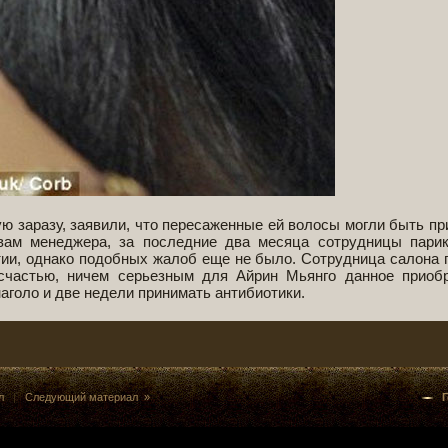
ую заразу, заявили, что пересаженные ей волосы могли быть пр
ам менеджера, за последние два месяца сотрудницы парик
ртии, однако подобных жалоб еще не было. Сотрудница салона
счастью, ничем серьезным для Айрин Мьянго данное приоб
аголо и две недели принимать антибиотики.
л
|
Следующий материал »
Г