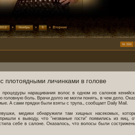
»
»
» Вторник
2013
Ноябрь
5
№ 396
с плотоядными личинками в голове
 процедуры наращивания волос в одном из салонов кенийск
головную боль. Врачи долго не могли понять, в чем дело. Оказ
е. А сами прядки были взяты с трупа., сообщает Daily Mail.
евушки, медики обнаружили там хищных насекомых, котор
 пришли к выводу, что "незваные гости" появились из яиц, 
стила себе в салоне. Оказалось, что волосы были сострижен