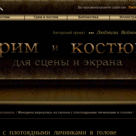
Вы просматриваете сайт как
Гост
остюм
Грим и постиж
Библиотека
Иллюстр
Людмилы Войнов
Авторский проект
атериала /
Женщина вернулась из салона с плотоядными личинками в голове
/
 с плотоядными личинками в голове