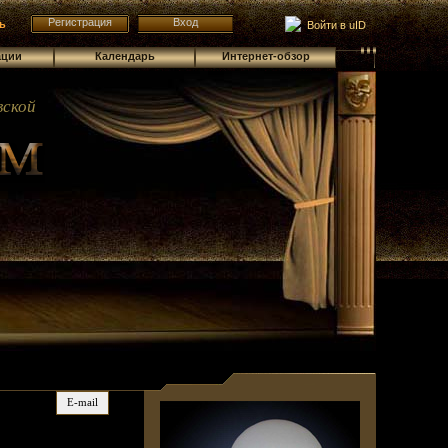
Регистрация
Вход
ь
Войти в uID
ации
Календарь
Интернет-обзор
ской