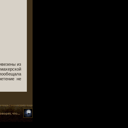
ивезены из
махерской
 пообещала
ретение не
оворят, что...