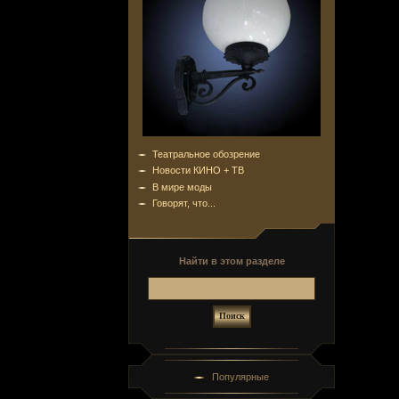
Театральное обозрение
Новости КИНО + ТВ
В мире моды
Говорят, что...
Найти в этом разделе
Популярные