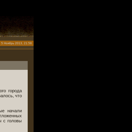
5 Ноябрь 2013, 21:58
ого города
алось, что
ые начали
отложенных
ы с головы