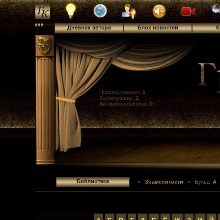
Дневник автора
Блок новостей
К
Просматривают:
1
Заглянувшие:
1
Авторизированные:
0
Библиотека
»
Знаменитости
»
Буква
А
»