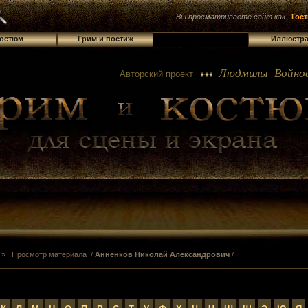
Вы просматриваете сайт как
Гост
остюм
Грим и постиж
Библиотека
Иллюстр
Людмилы Войнов
Авторский проект
 Просмотр материала /
Анненков Николай Александрович
/