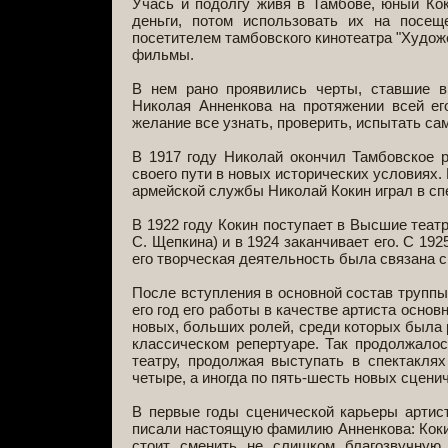
Учась и подолгу живя в Тамбове, юный Ко
деньги, потом использовать их на посе
посетителем тамбовского кинотеатра "Худож
фильмы.
В нем рано проявились черты, ставшие в
Николая Анненкова на протяжении всей его
желание все узнать, проверить, испытать сам
В 1917 году Николай окончил Тамбовское 
своего пути в новых исторических условиях.
армейской службы Николай Кокин играл в сп
В 1922 году Кокин поступает в Высшие теат
С. Щепкина) и в 1924 заканчивает его. С 19
его творческая деятельность была связана 
После вступления в основной состав труппы 
его год его работы в качестве артиста осно
новых, больших ролей, среди которых была 
классическом репертуаре. Так продолжало
театру, продолжая выступать в спектакля
четыре, а иногда по пять-шесть новых сценич
В первые годы сценической карьеры артис
писали настоящую фамилию Анненкова: Кокин
стоит сменить не слишком благозвучную