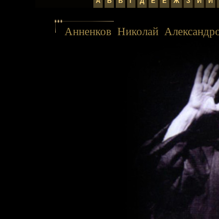
А
Б
В
Г
Д
Е
Ё
Ж
З
И
Й
Анненков Николай Александр