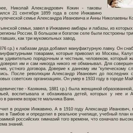
нее, Николай Александрович Кокин - таковы
дился 21 сентября 1899 года в селе Инжавино
 купеческой семье Александра Ивановича и Анны Николаевны К
тьянской семьи, завел в Инжавино амбары и лабазы, из которых
 регионы России. В большом и богатом селе были построены три
тавших, как три мукомольных завод.
76 г.р.) к лабазам деда добавил мануфактурную лавку. Он сна
ануфактурными товарами, которые привозил из Москвы, Калуг
ом удивительно порядочным и честным, человеком, который 
доверял им и сам никогда никого не обманывал. Для соверше
ия, устного договора. Доверие к данному им "купеческому с
ались. После революции Александр Иванович до последних 
овых советских организациях. Он умер в 1933 году в городе Май
евичестве - Казякина, 1881 г.р.) была женщиной образованной,
мьей, воспитывала и обхаживала детей, которых у нее и 
о в раннем возрасте мальчика Вани.
учил в родном Инжавино. А в 1910 году Александр Иванович,
лю в Тамбов и определил в реальное училище, учебный план ко
раммой российских гимназий того времени, что означало высок
ема знаний.