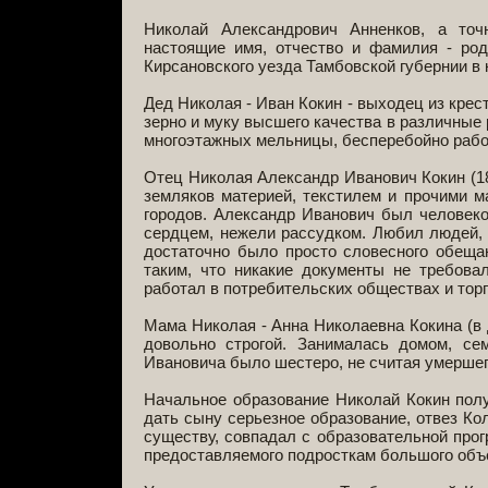
Николай Александрович Анненков, а точ
настоящие имя, отчество и фамилия - ро
Кирсановского уезда Тамбовской губернии в
Дед Николая - Иван Кокин - выходец из крес
зерно и муку высшего качества в различные
многоэтажных мельницы, бесперебойно рабо
Отец Николая Александр Иванович Кокин (18
земляков материей, текстилем и прочими м
городов. Александр Иванович был человек
сердцем, нежели рассудком. Любил людей, 
достаточно было просто словесного обещан
таким, что никакие документы не требов
работал в потребительских обществах и торг
Мама Николая - Анна Николаевна Кокина (в д
довольно строгой. Занималась домом, се
Ивановича было шестеро, не считая умершег
Начальное образование Николай Кокин пол
дать сыну серьезное образование, отвез Ко
существу, совпадал с образовательной прог
предоставляемого подросткам большого объ