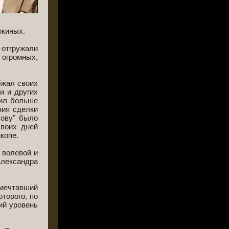
окиных.
 отгружали
 огромных,
бжал своих
и и других
жил больше
ния сделки
лову" было
своих дней
копе.
 волевой и
Александра
 мечтавший
торого, по
ий уровень