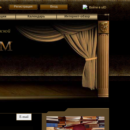
Регистрация
Вход
ь
Войти в uID
ации
Календарь
Интернет-обзор
ской