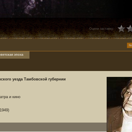
Оцени заставку:
№
ветская эпоха
вского уезда Тамбовской губернии
атра и кино
1949)