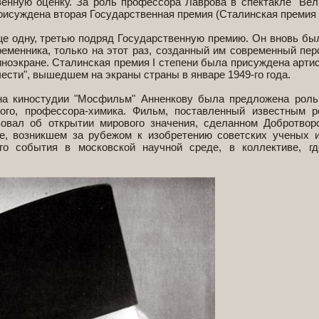
енную оценку. За роль профессора Лаврова в спектакле "Вел
рисуждена вторая Государственная премия (Сталинская премия I
ще одну, третью подряд Государственную премию. Он вновь бы
ременника, только на этот раз, созданный им современный пе
иноэкране. Сталинская премия I степени была присуждена артис
ести", вышедшем на экраны страны в январе 1949-го года.
, на киностудии "Мосфильм" Анненкову была предложена роль
ого, профессора-химика. Фильм, поставленный известным 
овал об открытии мирового значения, сделанном Добротвор
е, возникшем за рубежом к изобретению советских ученых 
го события в московской научной среде, в коллективе, г