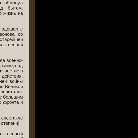
не обманул
ад бытом,
ю жизнь на
 подошел с
еонова, со
 старейшей
жественной
да военно-
раине, под
известие о
 действия.
ней войны
ле Великой
госпиталях
 с большим
о фронта и
 спектакле
 степени).
щественный