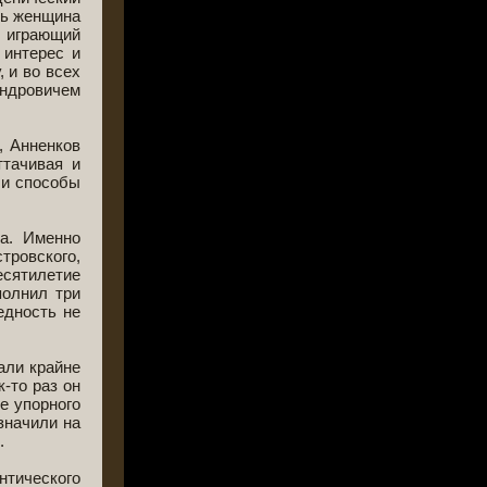
сь женщина
, играющий
 интерес и
 и во всех
ндровичем
, Анненков
ттачивая и
 и способы
а. Именно
тровского,
есятилетие
полнил три
едность не
али крайне
к-то раз он
е упорного
значили на
.
нтического