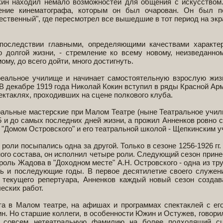
кин находил немало возможностей для общения с искусством
щение кинематографа, которым он был очарован. Он был п
ественный", где пересмотрел все вышедшие в тот период на эк
последствии главными, определяющими качествами характе
 долгой жизни, - стремление ко всему новому, неизведанном
ому, до всего дойти, много достигнуть.
реальное училище и начинает самостоятельную взрослую жиз
 В декабре 1919 года Николай Кокин вступил в ряды Красной Арм
ектаклях, проходивших на сцене полкового клуба.
ральные мастерские при Малом Театре (ныне Театральное учил
25 и до самых последних дней жизни, а прожил Анненков ровно с
с "Домом Островского" и его театральной школой - Щепкинским 
роли посыпались одна за другой. Только в сезоне 1256-1926 гг.
вного состава, он исполнил четыре роли. Следующий сезон прине
роль Жадова в "Доходном месте" А.Н. Островского - одна из тр
сь и последующие годы. В первое десятилетие своего служе
х текущего репертуара, Анненков каждый новый сезон создав
еских работ.
та в Малом театре, на афишах и программах спектаклей с ег
. Но старшие коллеги, в особенности Южин и Остужев, говорил
, совсем нетеатральную фамилию на более подходящий сц