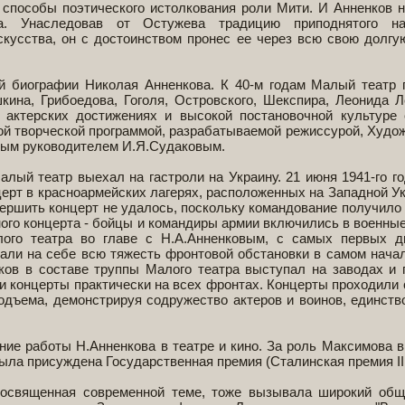
л способы поэтического истолкования роли Мити. И Анненков 
ика. Унаследовав от Остужева традицию приподнятого н
скусства, он с достоинством пронес ее через всю свою долгу
ой биографии Николая Анненкова. К 40-м годам Малый театр
ина, Грибоедова, Гоголя, Островского, Шекспира, Леонида Л
 актерских достижениях и высокой постановочной культуре
ой творческой программой, разрабатываемой режиссурой, Худо
нным руководителем И.Я.Судаковым.
алый театр выехал на гастроли на Украину. 21 июня 1941-го го
ерт в красноармейских лагерях, расположенных на Западной Ук
вершить концерт не удалось, поскольку командование получило 
ого концерта - бойцы и командиры армии включились в военные
ого театра во главе с Н.А.Анненковым, с самых первых д
тали на себе всю тяжесть фронтовой обстановки в самом нача
ков в составе труппы Малого театра выступал на заводах и 
и концерты практически на всех фронтах. Концерты проходили
дъема, демонстрируя содружество актеров и воинов, единств
ие работы Н.Анненкова в театре и кино. За роль Максимова в
у была присуждена Государственная премия (Сталинская премия II
посвященная современной теме, тоже вызывала широкий об