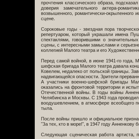
прочтения классического образа, подсказа
доверия замечательного актера-романт
возвышенного, романтически-окрыленного и
сцене.
Сороковые годы - звездная пора творческ
репертуаром, который украшали имена Пушк
спектаклями, говорившими о значительных
сцены, с интересными замыслами и серьезн
коллегией Малого театра и его Художестве
Перед самой войной, в июне 1941-го года, М
шефская бригада Малого театра давала конц
Ковелем, недалеко от польской границы. За
надвигающейся опасности. Зрители прерванн
А участники военно-шефской бригады Мал
оказались на фронтовой территории и испы
Отечественной войны. В годы войны Аннен
Челябинска и Москвы. С 1943 года проводил
воодушевлением, в атмосфере всеобщего по
тыла.
После войны пришло и официальное признан
"За тех, кто в море!", в 1947 году Анненков
Следующая сценическая работа артиста, 