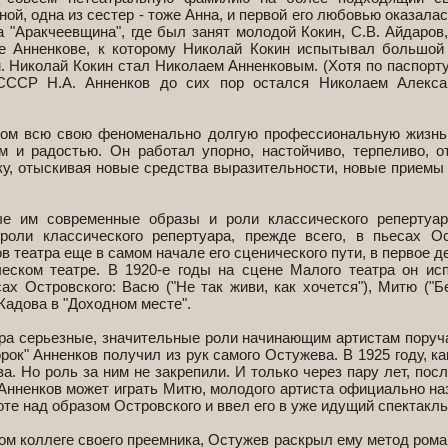
ой, одна из сестер - тоже Анна, и первой его любовью оказала
а "Аракчеевщина", где был занят молодой Кокин, С.В. Айдаров
те Анненкове, к которому Николай Кокин испытывал большой
. Николай Кокин стал Николаем Анненковым. (Хотя по паспорту,
СССР Н.А. Анненков до сих пор остался Николаем Алекса
потом всю свою феноменально долгую профессиональную жизнь
м и радостью. Он работал упорно, настойчиво, терпеливо, о
у, отыскивая новые средства выразительности, новые приемы
е им современные образы и роли классического репертуар
оли классического репертуара, прежде всего, в пьесах Ос
 театра еще в самом начале его сценического пути, в первое д
еском театре. В 1920-е годы на сцене Малого театра он ис
х Островского: Васю ("Не так живи, как хочется"), Митю ("Б
адова в "Доходном месте".
тра серьезные, значительные роли начинающим артистам поруч
рок" Анненков получил из рук самого Остужева. В 1925 году, ка
. Но роль за ним не закрепили. И только через пару лет, посл
Анненков может играть Митю, молодого артиста официально на
оте над образом Островского и ввел его в уже идущий спектакль
дом коллеге своего преемника, Остужев раскрыл ему метод рома