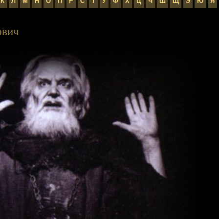
К
Л
М
Н
О
П
Р
С
Т
У
Ф
Х
Ц
Ч
Ш
Щ
Э
Ю
Я
ович