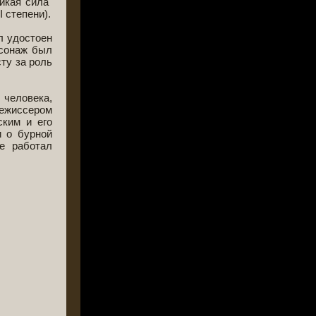
икая сила"
 степени).
л удостоен
рсонаж был
ту за роль
 человека,
режиссером
ским и его
и о бурной
де работал