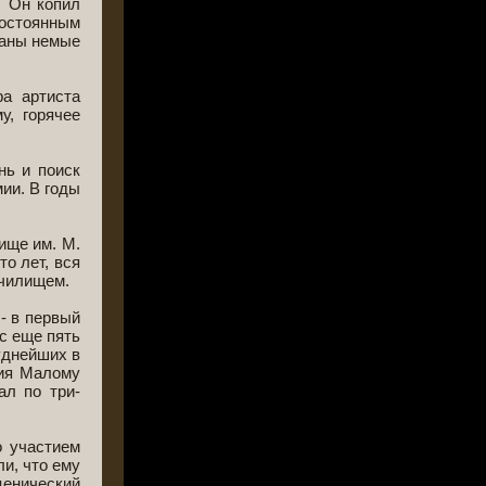
. Он копил
остоянным
раны немые
ра артиста
у, горячее
нь и поиск
ии. В годы
ище им. М.
то лет, вся
училищем.
 - в первый
с еще пять
уднейших в
ния Малому
ал по три-
о участием
и, что ему
енический