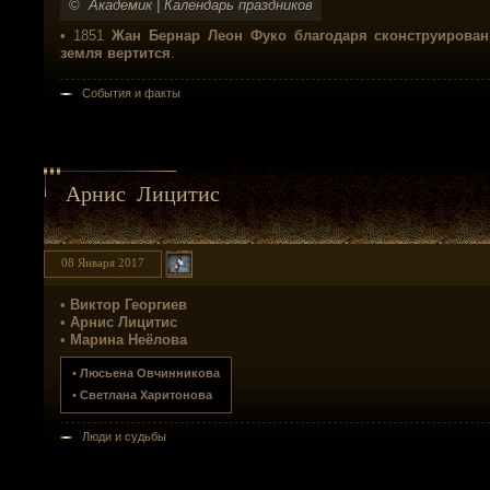
©
Академик | Календарь праздников
• 1851
Жан Бернар Леон Фуко благодаря сконструирован
земля вертится
.
События и факты
Арнис Лицитис
08 Января 2017
•
Виктор Георгиев
•
Арнис Лицитис
•
Марина Неёлова
•
Люсьена Овчинникова
•
Светлана Харитонова
Люди и судьбы