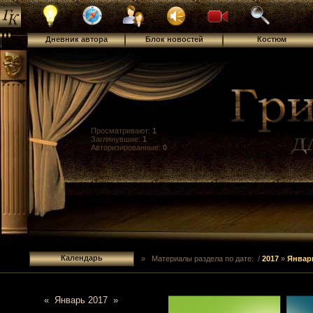
Дневник автора
Блок новостей
Костюм
Просматривают:
1
Заглянувшие:
1
Авторизированные:
0
Календарь
» Материалы раздела по дате: /
2017
»
Январ
«
Январь 2017
»