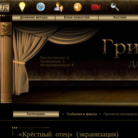
Дневник автора
Блок новостей
Костюм
Просматривают:
1
Заглянувшие:
1
Авторизированные:
0
Календарь
»
События и факты
» Просмотр материала
«Крёстный отец» (экранизация)