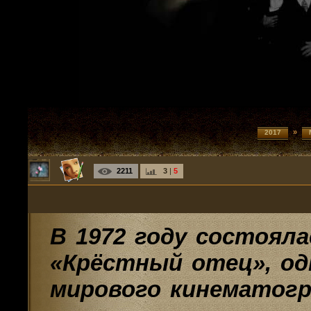
»
2017
2211
3
|
5
В 1972 году состоял
«Крёстный отец», од
мирового кинематогр