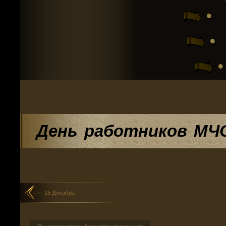
• 
•
День работников МЧ
----- 15 Декабрь