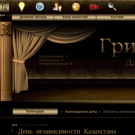
Дневник автора
Блок новостей
Костюм
Просматривают:
1
Заглянувшие:
1
Авторизированные:
0
Календарь
»
Календарные даты
» Просмотр материал
День независимости Казахстана