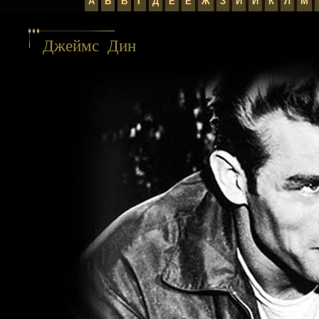
А
Б
В
Г
Д
Е
Ё
Ж
З
И
Й
К
Л
М
Джеймс Дин