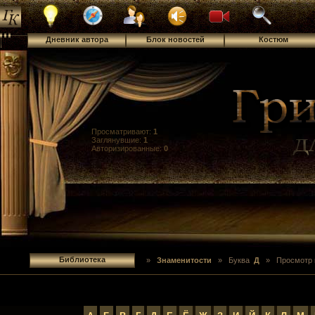
Дневник автора
Блок новостей
Костюм
Просматривают:
1
Заглянувшие:
1
Авторизированные:
0
Библиотека
»
Знаменитости
»
Буква
Д
» Просмотр 