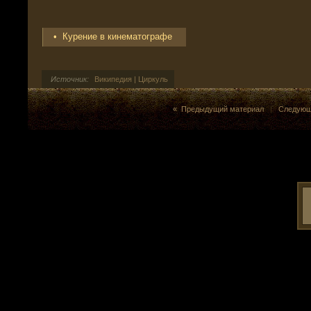
• Курение в кинематографе
Источник:
Википедия | Циркуль
« Предыдущий материал
|
Следующ
>