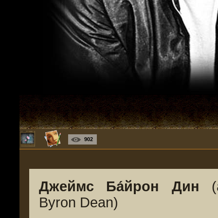
902
Джеймс Ба́йрон Дин
(а
Byron Dean)